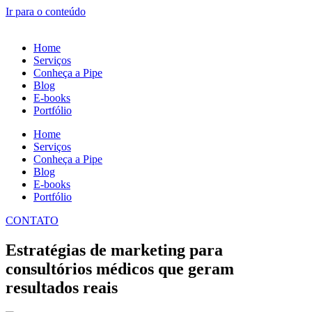
Ir para o conteúdo
Home
Serviços
Conheça a Pipe
Blog
E-books
Portfólio
Home
Serviços
Conheça a Pipe
Blog
E-books
Portfólio
CONTATO
Estratégias de marketing para
consultórios médicos que geram
resultados reais