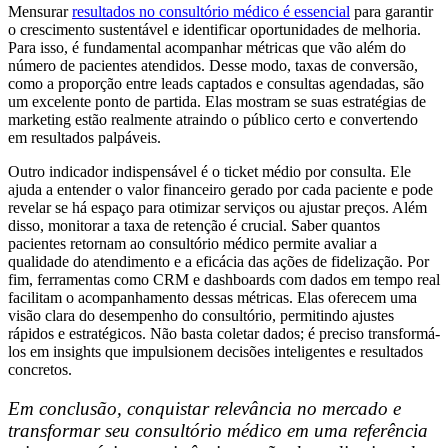
Mensurar
resultados no consultório médico é essencial
para garantir
o
crescimento sustentável e identificar oportunidades de melhoria.
Para isso, é
fundamental acompanhar métricas que vão além do
número de pacientes
atendidos. Desse modo, taxas de conversão,
como a proporção entre leads captados e
consultas agendadas, são
um excelente ponto de partida. Elas mostram se suas
estratégias de
marketing estão realmente atraindo o público certo e convertendo
em resultados palpáveis.
Outro indicador indispensável é o ticket médio por consulta. Ele
ajuda a entender o valor financeiro gerado por cada paciente e pode
revelar se há espaço para otimizar serviços ou ajustar preços. Além
disso, monitorar a taxa de retenção é crucial. Saber quantos
pacientes retornam ao consultório médico permite avaliar a
qualidade do atendimento e a eficácia das ações de fidelização.
Por
fim, ferramentas como CRM e dashboards com dados em tempo real
facilitam o acompanhamento dessas métricas. Elas oferecem uma
visão clara do desempenho do consultório, permitindo ajustes
rápidos e estratégicos. Não
basta coletar dados; é preciso transformá-
los em insights que impulsionem
decisões inteligentes e resultados
concretos.
Em conclusão, conquistar relevância no mercado e
transformar seu consultório médico em
uma referência