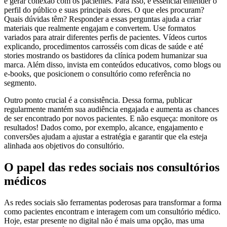
e gerar conexão
com os pacientes. Para isso, é essencial entender o
perfil do público e suas
principais dores. O que eles procuram?
Quais dúvidas têm? Responder a essas
perguntas ajuda a criar
materiais que realmente engajam e convertem.
Use formatos
variados para atrair diferentes perfis de pacientes. Vídeos curtos
explicando, procedimentos carrosséis com dicas de saúde e até
stories
mostrando os bastidores da clínica podem humanizar sua
marca. Além disso,
invista em conteúdos educativos, como blogs ou
e-books, que posicionem o
consultório como referência no
segmento.
Outro ponto crucial é a consistência. Dessa forma, publicar
regularmente mantém sua
audiência engajada e aumenta as chances
de ser encontrado por novos
pacientes. E não esqueça: monitore os
resultados! Dados como, por exemplo, alcance,
engajamento e
conversões ajudam a ajustar a estratégia e garantir que ela
esteja
alinhada aos objetivos do consultório.
O papel das redes sociais nos consultórios
médicos
As redes sociais são ferramentas poderosas para transformar a forma
como
pacientes encontram e interagem com um consultório médico.
Hoje, estar
presente no digital não é mais uma opção, mas uma