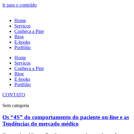
Ir para o conteúdo
Home
Serviços
Conheça a Pipe
Blog
E-books
Portfólio
Home
Serviços
Conheça a Pipe
Blog
E-books
Portfólio
CONTATO
Sem categoria
Os “4S” do comportamento do paciente on-line e as
Tendências do mercado médico